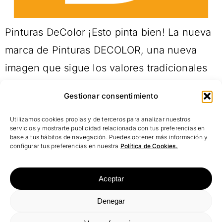
Pinturas DeColor ¡Esto pinta bien! La nueva
marca de Pinturas DECOLOR, una nueva
imagen que sigue los valores tradicionales
de la marca pero que da un giro radical
Gestionar consentimiento
obteniendo una imagen de marca versátil,
Utilizamos cookies propias y de terceros para analizar nuestros
atemporal y reconocible. El isotipo formado
servicios y mostrarte publicidad relacionada con tus preferencias en
base a tus hábitos de navegación. Puedes obtener más información y
por la “D” inicial de la marca y la forma de
configurar tus preferencias en nuestra
Política de Cookies.
una casa terminando de […]
Aceptar
Aviso Legal
| Política de privacidad
|
Protección de
Denegar
datos
|
Política de cookies