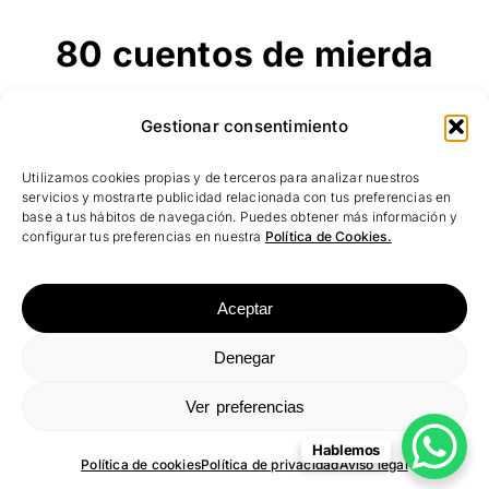
80 cuentos de mierda
Antonio Magán
Gestionar consentimiento
Diseño para la portada del libro «80 cuentos
Utilizamos cookies propias y de terceros para analizar nuestros
de mierda» del autor Antonio Magán.
servicios y mostrarte publicidad relacionada con tus preferencias en
base a tus hábitos de navegación. Puedes obtener más información y
configurar tus preferencias en nuestra
Política de Cookies.
Aceptar
Aviso Legal
| Política de privacidad
|
Protección de
Denegar
datos
|
Política de cookies
Ver preferencias
Hablemos
Política de cookies
Política de privacidad
Aviso legal
©2026
Báltico Estudio